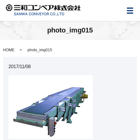
メ
photo_img015
HOME
photo_img015
2017/11/08