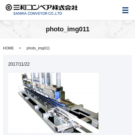
メ
photo_img011
HOME
photo_img011
2017/11/22