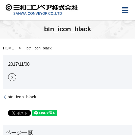
メ
btn_icon_black
HOME
btn_icon_black
2017/11/08
btn_icon_black