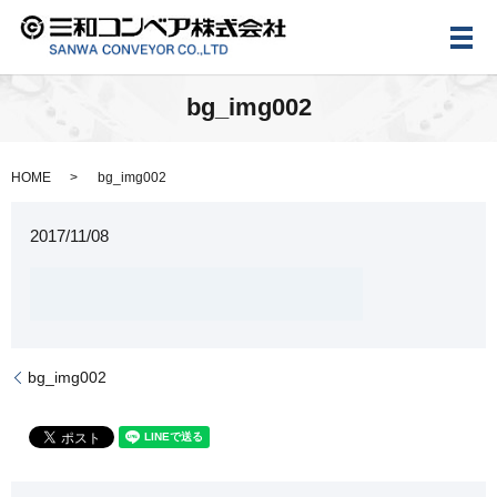
メ
bg_img002
HOME
bg_img002
2017/11/08
bg_img002